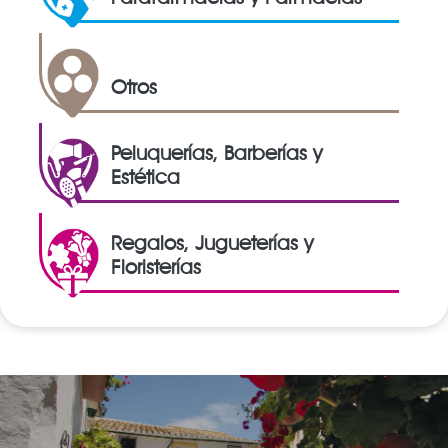
Otros
Peluquerías, Barberías y
Estética
Regalos, Jugueterías y
Floristerías