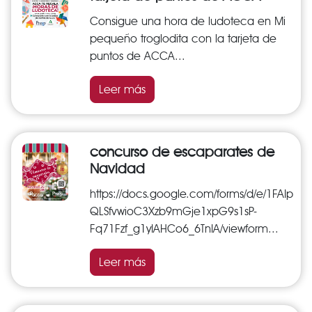
Consigue una hora de ludoteca en Mi
pequeño troglodita con la tarjeta de
puntos de ACCA...
Leer más
concurso de escaparates de
Navidad
https://docs.google.com/forms/d/e/1FAIp
QLSfvwioC3Xzb9mGje1xpG9s1sP-
Fq71Fzf_g1yIAHCo6_6TnIA/viewform...
Leer más