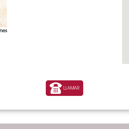
nes
LLAMAR