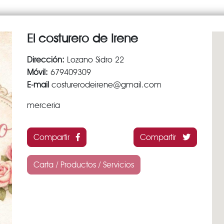
El costurero de Irene
Dirección:
Lozano Sidro 22
Móvil:
679409309
E-mail
costurerodeirene@gmail.com
merceria
Compartir
Compartir
Carta / Productos / Servicios